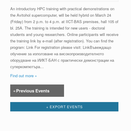
An introductory HPC training with practical demonstrations on
the Avitohol supercomputer, will be held hybrid on March 24
(Friday) from 2 p.m. to 4 p.m. at IICT-BAS premises, hall 105 of
bl. 25A. The training is intended for new users - doctoral
students and young researchers. Online participants will receive
the training link by e-mail (after registration). You can find the
program: Link For registration please visit: LinkВъвеждащо
обучение за използване на високопроизводителното
оборудване на ИИКТ-БАН с практически демонстрации на
суперкомпютъра…
Find out more »
«
Previous Events
Events
List
+ EXPORT EVENTS
Navigation