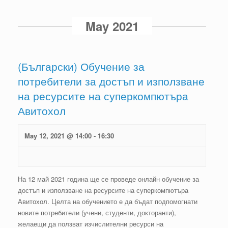
e
Events
n
May 2021
List
t
Navigation
V
(Български) Обучение за
i
потребители за достъп и използване
на ресурсите на суперкомпютъра
e
Авитохол
w
s
May 12, 2021 @ 14:00
-
16:30
N
a
На 12 май 2021 година ще се проведе онлайн обучение за
достъп и използване на ресурсите на суперкомпютъра
v
Авитохол. Целта на обучението е да бъдат подпомогнати
i
новите потребители (учени, студенти, докторанти),
желаещи да ползват изчислителни ресурси на