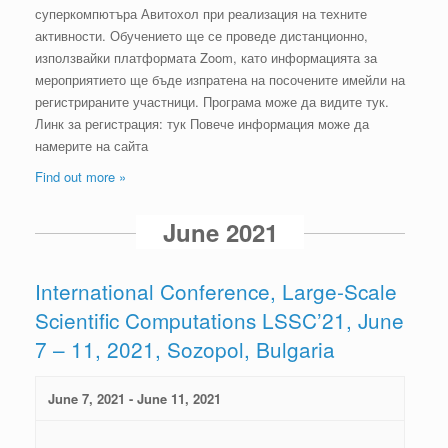
g
суперкомпютъра Авитохол при реализация на техните
активности. Обучението ще се проведе дистанционно,
a
използвайки платформата Zoom, като информацията за
мероприятието ще бъде изпратена на посочените имейли на
t
регистрираните участници. Програма може да видите тук.
i
Линк за регистрация: тук Повече информация може да
намерите на сайта
o
Find out more »
n
June 2021
International Conference, Large-Scale
Scientific Computations LSSC’21, June
7 – 11, 2021, Sozopol, Bulgaria
June 7, 2021
-
June 11, 2021