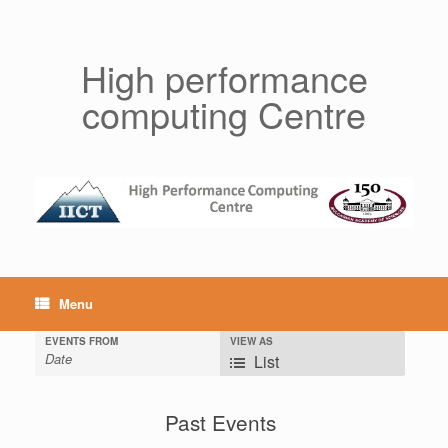
Skip
to
content
High performance
computing Centre
Menu
EVENTS FROM
VIEW AS
List
E
v
Past Events