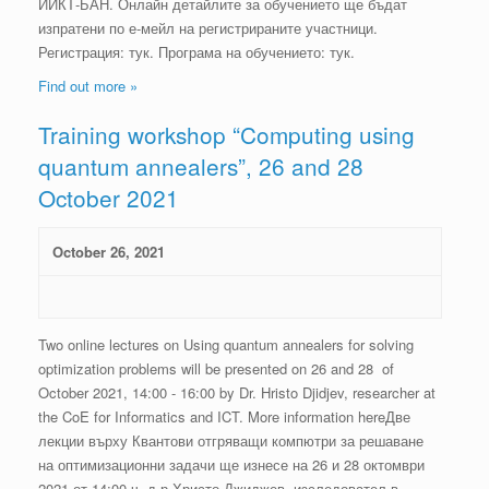
ИИКТ-БАН. Онлайн детайлите за обучението ще бъдат
изпратени по е-мейл на регистрираните участници.
Регистрация: тук. Програма на обучението: тук.
Find out more »
Training workshop “Computing using
quantum annealers”, 26 and 28
October 2021
October 26, 2021
Two online lectures on Using quantum annealers for solving
optimization problems will be presented on 26 and 28 of
October 2021, 14:00 - 16:00 by Dr. Hristo Djidjev, researcher at
the CoE for Informatics and ICT. More information hereДве
лекции върху Квантови отгряващи компютри за решаване
на оптимизационни задачи ще изнесе на 26 и 28 октомври
2021 от 14:00 ч. д-р Христо Джиджев, изследовател в