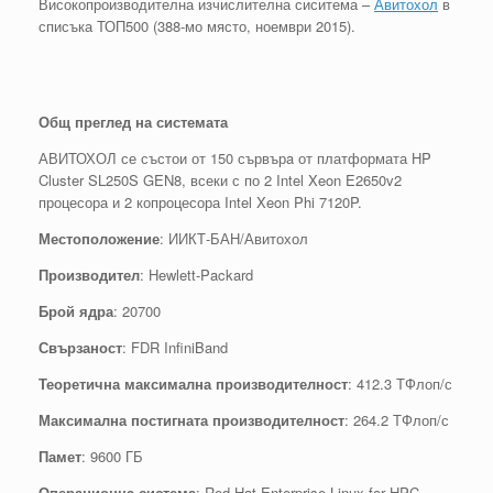
Високопроизводителна изчислителна сиситема –
Авитохол
в
списъка ТОП500 (388-мо място, ноември 2015).
Общ преглед на системата
АВИТОХОЛ се състои от 150 сървърa от платформата HP
Cluster SL250S GEN8, всеки с по 2 Intel Xeon E2650v2
процесора и 2 копроцесора Intel Xeon Phi 7120P.
Местоположение
: ИИКТ-БАН/Авитохол
Производител
: Hewlett-Packard
Брой ядра
: 20700
Свързаност
: FDR InfiniBand
Теоретична максимална производителност
: 412.3 ТФлоп/с
Максимална постигната производителност
: 264.2 ТФлоп/с
Памет
: 9600 ГБ
Операционна система
: Red Hat Enterprise Linux for HPC