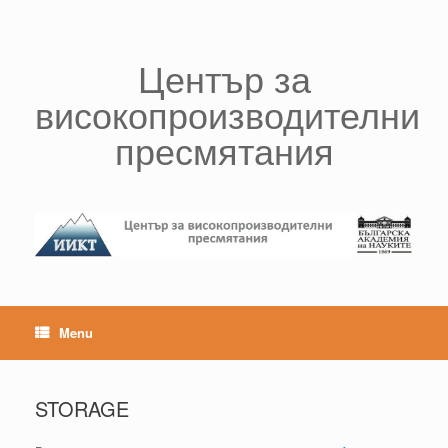
Skip
to
content
Център за
високопроизводителни
пресмятания
Menu
STORAGE